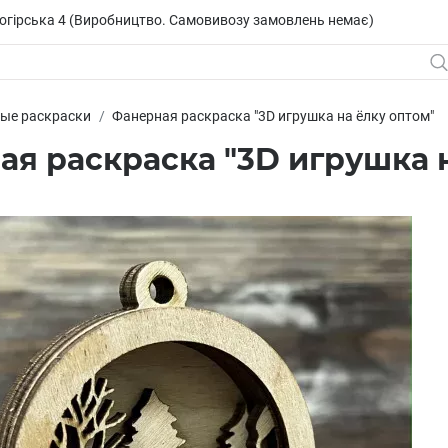
исогірська 4 (Виробництво. Самовивозу замовлень немає)
ые раскраски
Фанерная раскраска "3D игрушка на ёлку оптом"
я раскраска "3D игрушка н