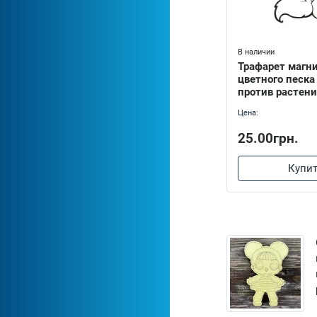
В наличии
Трафарет магн
цветного песка
против растени
Цена:
25.00грн.
Купи