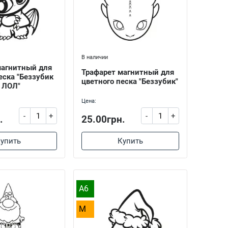
В наличии
магнитный для
Трафарет магнитный для
еска "Беззубик
цветного песка "Беззубик"
 ЛОЛ"
Цена:
-
+
-
+
.
25.00грн.
упить
Купить
A6
M