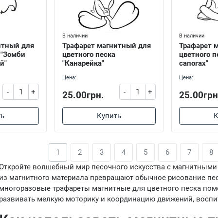
В наличии
В наличии
итный для
Трафарет магнитный для
Трафарет 
 "Зомби
цветного песка
цветного п
й"
"Канарейка"
сапогах"
Цена:
Цена:
-
+
-
+
25.00грн.
25.00грн
ть
Купить
К
1
2
3
4
5
6
7
8
Откройте волшебный мир песочного искусства с магнитными
из магнитного материала превращают обычное рисование п
многоразовые трафареты магнитные для цветного песка помо
развивать мелкую моторику и координацию движений, воспит