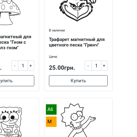
В наличии
магнитный для
Трафарет магнитный для
еска "Гном с
цветного песка "Гринч"
лз гном"
Цена:
-
+
-
+
.
25.00грн.
упить
Купить
A6
M