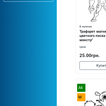
В наличии
Трафарет магн
цветного песка
монстр"
Цена:
25.00грн.
Купи
A6
M