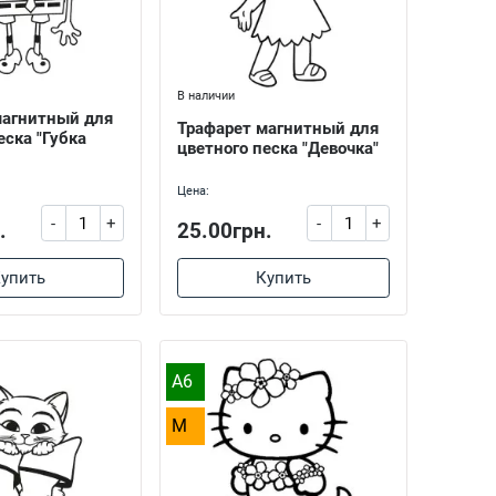
В наличии
магнитный для
Трафарет магнитный для
еска "Губка
цветного песка "Девочка"
Цена:
-
+
-
+
.
25.00грн.
упить
Купить
A6
M