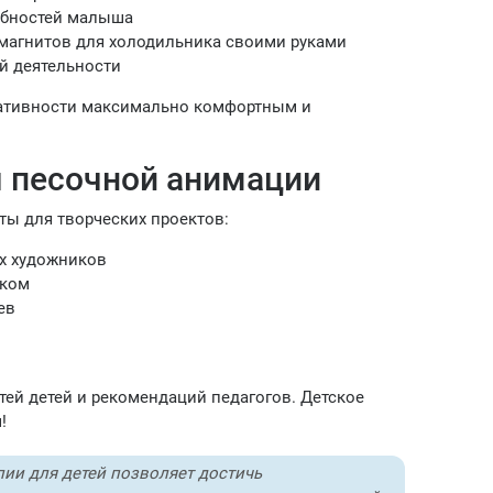
обностей малыша
 магнитов для холодильника своими руками
й деятельности
еативности максимально комфортным и
 песочной анимации
ы для творческих проектов:
х художников
ском
ев
ей детей и рекомендаций педагогов. Детское
!
ии для детей позволяет достичь