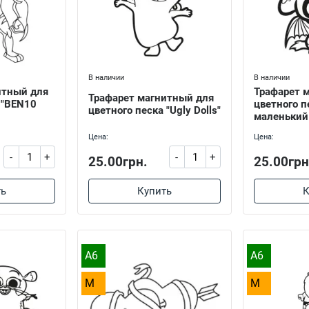
В наличии
В наличии
итный для
Трафарет 
Трафарет магнитный для
 "BEN10
цветного п
цветного песка "Ugly Dolls"
маленький
Цена:
Цена:
-
+
-
+
25.00грн.
25.00грн
ть
Купить
К
A6
A6
M
M