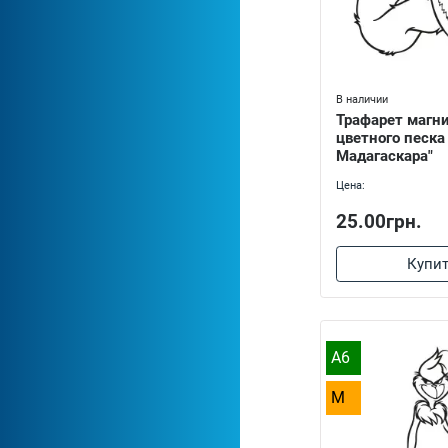
В наличии
Трафарет магн
цветного песка
Мадагаскара"
Цена:
25.00грн.
Купи
A6
M