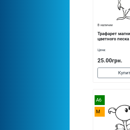
В наличии
Трафарет магн
цветного песка 
Цена:
25.00грн.
Купи
A6
M