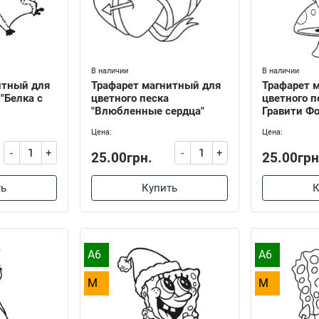
В наличии
В наличии
итный для
Трафарет магнитный для
Трафарет 
 "Белка с
цветного песка
цветного п
"Влюбленные сердца"
Гравити Фо
Цена:
Цена:
-
+
-
+
25.00грн.
25.00грн
ть
Купить
К
A6
A6
M
M