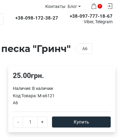
Контакты
Блог
0
+38-097-777-18-67
+38-098-172-38-27
Viber, Telegram
песка "Гринч"
A6
25.00грн.
Наличие:
В наличии
Код Товара:
M-a6121
A6
-
+
Купить