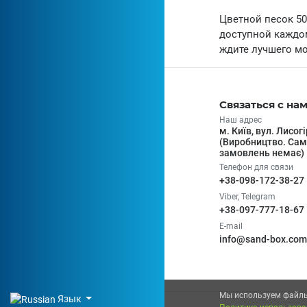
Цветной песок 50
доступной каждом
ждите лучшего мо
Связаться с на
Наш адрес
м. Київ, вул. Лисог
(Виробництво. Са
замовлень немає)
Телефон для связи
+38-098-172-38-27
Viber, Telegram
+38-097-777-18-67
E-mail
info@sand-box.com
Мы используем файлы
Язык