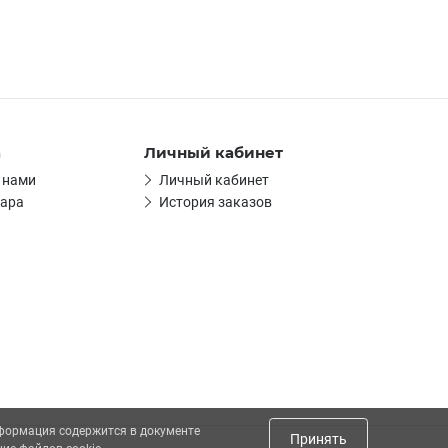
а
Личный кабинет
 нами
Личный кабинет
вара
История заказов
нформация содержится в документе
Принять