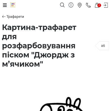
0
Трафарети
Картина-трафарет
для
розфарбовування
a6
піском "Джордж з
м’ячиком"