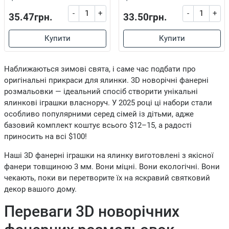
-
+
-
+
35.47грн.
33.50грн.
Купити
Купити
Наближаються зимові свята, і саме час подбати про
оригінальні прикраси для ялинки. 3D новорічні фанерні
розмальовки — ідеальний спосіб створити унікальні
ялинкові іграшки власноруч. У 2025 році ці набори стали
особливо популярними серед сімей із дітьми, адже
базовий комплект коштує всього $12–15, а радості
приносить на всі $100!
Наші 3D фанерні іграшки на ялинку виготовлені з якісної
фанери товщиною 3 мм. Вони міцні. Вони екологічні. Вони
чекають, поки ви перетворите їх на яскравий святковий
декор вашого дому.
Переваги 3D новорічних