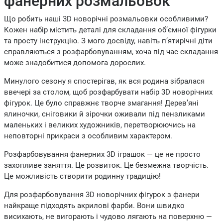
фанерних розмальовок
Що робить наші 3D новорічні розмальовки особливими?
Кожен набір містить деталі для складання об’ємної фігурки
та просту інструкцію. З мого досвіду, навіть п’ятирічні діти
справляються з розфарбовуванням, хоча під час складання
може знадобитися допомога дорослих.
Минулого сезону я спостерігав, як вся родина зібралася
ввечері за столом, щоб розфарбувати набір 3D новорічних
фігурок. Це було справжнє творче змагання! Дерев’яні
ялиночки, сніговики й зірочки оживали під пензликами
маленьких і великих художників, перетворюючись на
неповторні прикраси з особливим характером.
Розфарбовування фанерних 3D іграшок — це не просто
захопливе заняття. Це розвиток. Це безмежна творчість.
Це можливість створити родинну традицію!
Для розфарбовування 3D новорічних фігурок з фанери
найкраще підходять акрилові фарби. Вони швидко
висихають, не вигорають і чудово лягають на поверхню —