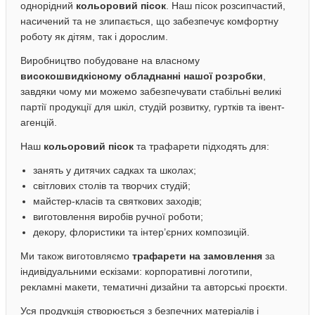
однорідний
кольоровий пісок
. Наш пісок розсипчастий,
насичений та не злипається, що забезпечує комфортну
роботу як дітям, так і дорослим.
Виробництво побудоване на власному
високошвидкісному обладнанні нашої розробки
,
завдяки чому ми можемо забезпечувати стабільні великі
партії продукції для шкіл, студій розвитку, гуртків та івент-
агенцій.
Наш
кольоровий пісок
та трафарети підходять для:
занять у дитячих садках та школах;
світлових столів та творчих студій;
майстер-класів та святкових заходів;
виготовлення виробів ручної роботи;
декору, флористики та інтер’єрних композицій.
Ми також виготовляємо
трафарети на замовлення
за
індивідуальними ескізами: корпоративні логотипи,
рекламні макети, тематичні дизайни та авторські проєкти.
Уся продукція створюється з безпечних матеріалів і