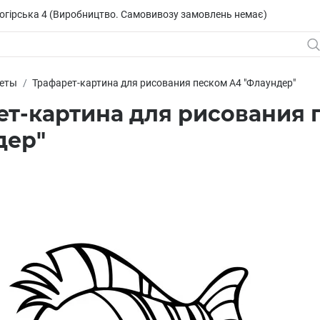
исогірська 4 (Виробництво. Самовивозу замовлень немає)
еты
Трафарет-картина для рисования песком А4 "Флаундер"
ет-картина для рисования 
дер"