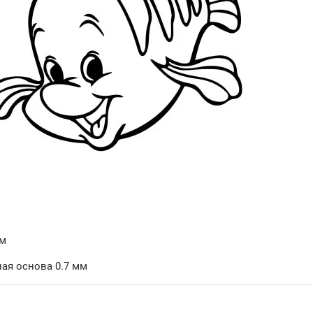
мм
ая основа 0.7 мм