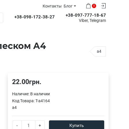
Контакты
Блог
0
+38-097-777-18-67
+38-098-172-38-27
Viber, Telegram
песком А4
a4
22.00грн.
Наличие:
В наличии
Код Товара:
T-a4164
a4
-
+
Купить