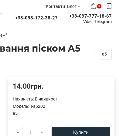
Контакти
Блог
0
+38-097-777-18-67
+38-098-172-38-27
Viber, Telegram
чем"
вання піском А5
a5
14.00грн.
Наявність:
В наявності
Модель:
T-a5202
a5
-
+
Купити