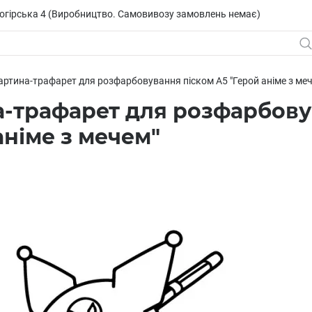
исогірська 4 (Виробництво. Самовивозу замовлень немає)
артина-трафарет для розфарбовування піском А5 "Герой аніме з ме
-трафарет для розфарбову
аніме з мечем"