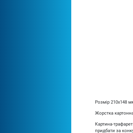
Розмір 210х148 м
Жорстка картонна
Картина-трафарет
придбати за конку