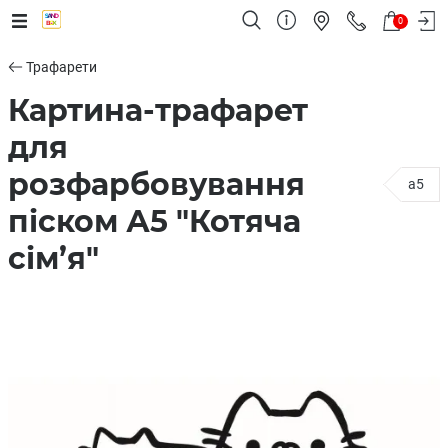
0
Трафарети
Картина-трафарет
для
розфарбовування
a5
піском А5 "Котяча
сім’я"