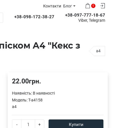
Контакти
Блог
0
+38-097-777-18-67
+38-098-172-38-27
Viber, Telegram
іском А4 "Кекс з
a4
22.00грн.
Наявність:
В наявності
Модель:
T-a4158
a4
-
+
Купити