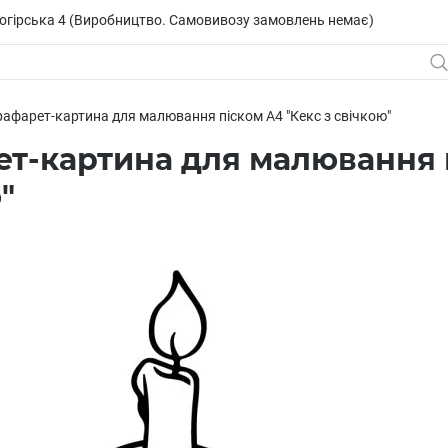
исогірська 4 (Виробництво. Самовивозу замовлень немає)
рафарет-картина для малювання піском А4 "Кекс з свічкою"
т-картина для малювання п
"