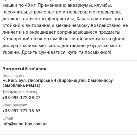
мешки по 40 кг; Применение: аквариумы, клумбы,
песочницы, строительство интерьеров и экстерьеров,
детское творчество, флористика; Характеристики: цвет
стойкий к выгоранию и механическому воздействию, не
линяет и не окрашивает соприкасающиеся предметы.
Кольоровий пісок оптом 40 кг синій замовити за ціною
дилера з майже миттєвою доставкою у будь-яке місто
України. Досить сумніватися, купи та посміхнися!
Зворотній зв’язок
Наша адреса
м. Київ, вул. Лисогірська 4 (Виробництво. Самовивозу
замовлень немає)
Телефон для зв'язку
+38-098-172-38-27
Viber, Telegram
+38-097-777-18-67
E-mail
info@sand-box.com.ua