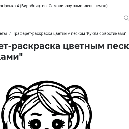
исогірська 4 (Виробництво. Самовивозу замовлень немає)
еты
Трафарет-раскраска цветным песком "Кукла с хвостиками"
т-раскраска цветным песк
ками"