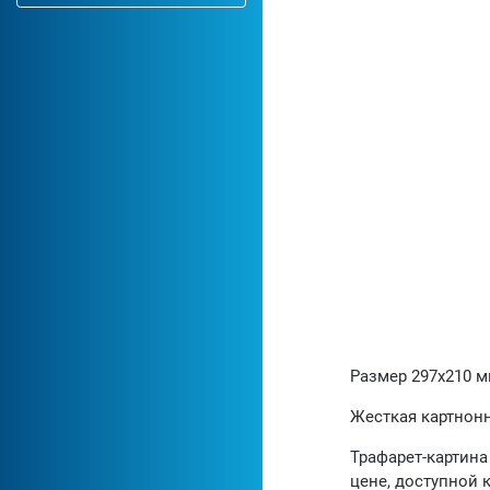
Размер 297х210 
Жесткая картнонн
Трафарет-картина
цене, доступной 