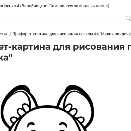
исогірська 4 (Виробництво. Самовивозу замовлень немає)
еты
Трафарет-картина для рисования песком А4 "Милая пандочк
ет-картина для рисования 
ка"