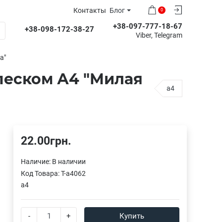
Контакты
Блог
0
+38-097-777-18-67
+38-098-172-38-27
Viber, Telegram
а"
песком А4 "Милая
a4
22.00грн.
Наличие:
В наличии
Код Товара:
T-a4062
a4
-
+
Купить