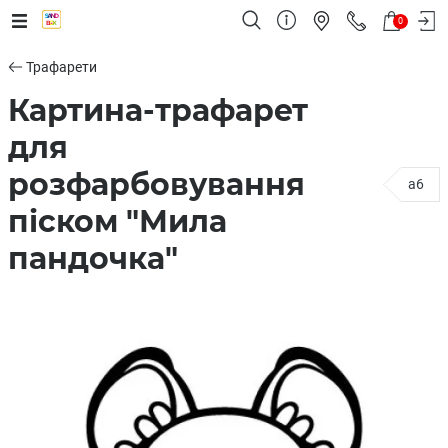
0
Трафарети
Картина-трафарет
для
розфарбовування
a6
піском "Мила
пандочка"