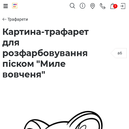
0
Трафарети
Картина-трафарет
для
розфарбовування
a6
піском "Миле
вовченя"