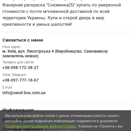
Фанерная раскраска "Снежинка(5)" купить по умеренной
стоимости с почти мгновенной доставкой по всей
территории Украины. Купи и открой дверь в мир
креативности и умных шалостей!
Связаться с нами
Наш адрес
м. Київ, вул. Лисогірська 4 (Виробництво. Самовивозу
замовлень немає)
Телефон для связи
+38-098-172-38-27
Viber, Telegram
+38-097-777-18-67
E-mail
info@sand-box.com.ua
Информация
Мы используем файлы cookie с целью оптимизации работы нашего
Карта сайта
веб-сайта. Более подробная информация содержится в документе
Политика использования файлов Cookies
. Кликнув на «Принять», вы
Личный кабинет