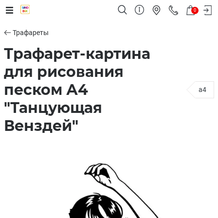
0
Трафареты
Трафарет-картина
для рисования
песком А4
a4
"Танцующая
Венздей"