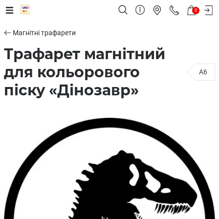
0
Магнітні трафарети
Трафарет магнітний
для кольорового
A6
піску «Дінозавр»