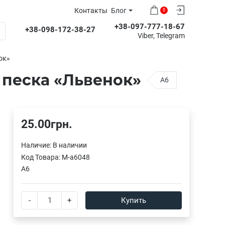
Контакты
Блог
0
+38-097-777-18-67
+38-098-172-38-27
Viber, Telegram
ок»
 песка «Львенок»
A6
25.00грн.
Наличие:
В наличии
Код Товара:
M-a6048
A6
-
+
Купить