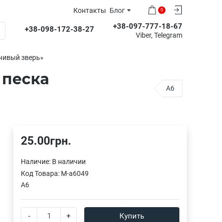
Контакты
Блог
0
+38-097-777-18-67
+38-098-172-38-27
Viber, Telegram
чивый зверь»
 песка
A6
25.00грн.
Наличие:
В наличии
Код Товара:
M-a6049
A6
-
+
Купить